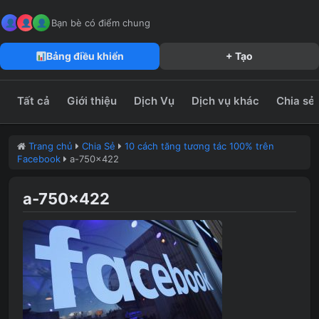
MeFun JSC – Công Ty CP Truyền Thông MeFun
leedzung.vn
Bạn bè có điểm chung
Bảng điều khiển
+ Tạo
Tất cả
Giới thiệu
Dịch Vụ
Dịch vụ khác
Chia sẻ
Trang chủ
Chia Sẻ
10 cách tăng tương tác 100% trên
Facebook
a-750×422
a-750×422