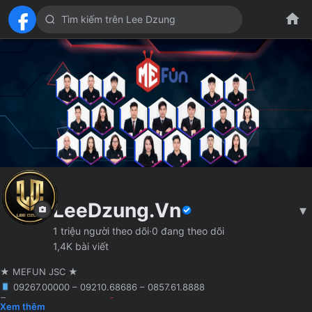
LeeDzung.Vn
▾
1 triệu người theo dõi
·
0 đang theo dõi
1,4K bài viết
★ MEFUN JSC ★
09267.00000 – 09210.68686 – 0857.61.8888
🖥 Agency truyền thông
Hà Nội
Founder MCN MEFUN JSC
Xem thêm