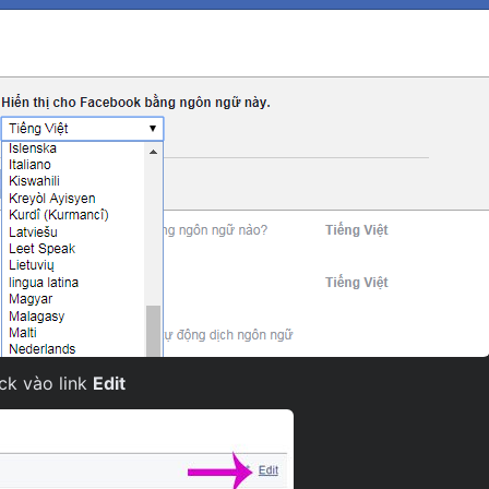
ck vào link
Edit