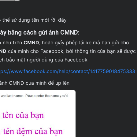
ó thể sử dụng tên mới rồi đấy
gày bằng cách gửi ảnh CMND:
o như trên
CMND
, hoặc giấy phép lái xe mà bạn gửi cho
MND
của mình cho Facebook, bởi thông tin của bạn sẽ đượ
sách bảo mật người dùng của Facebook
tps://www.facebook.com/help/contact/1417759018475333
 ảnh CMND của mình để up lên