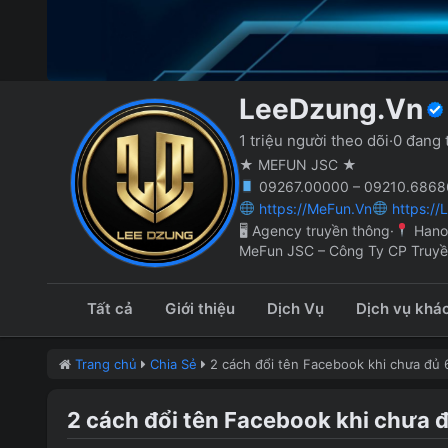
LeeDzung.Vn
1 triệu người theo dõi
·
0 đang 
★ MEFUN JSC ★
09267.00000 – 09210.68686
https://MeFun.Vn
https://
🖥 Agency truyền thông
·
Hano
MeFun JSC – Công Ty CP Truy
Tất cả
Giới thiệu
Dịch Vụ
Dịch vụ khá
Trang chủ
Chia Sẻ
2 cách đổi tên Facebook khi chưa đủ 
2 cách đổi tên Facebook khi chưa 