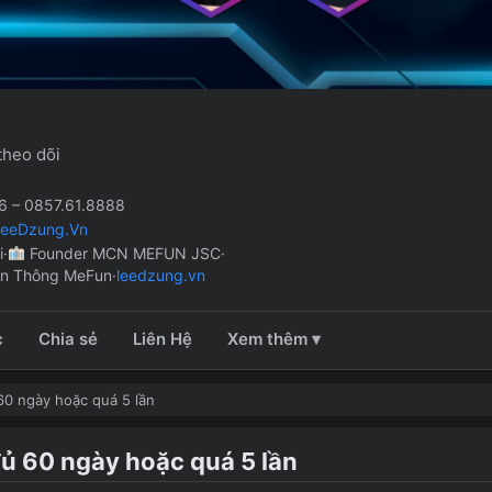
theo dõi
 – 0857.61.8888
LeeDzung.Vn
i
·
Founder MCN MEFUN JSC
·
ền Thông MeFun
·
leedzung.vn
c
Chia sẻ
Liên Hệ
Xem thêm ▾
60 ngày hoặc quá 5 lần
đủ 60 ngày hoặc quá 5 lần