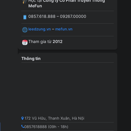
Học tại
Công ty Cổ Phần Truyền Thông
MeFun
0857.618.888 – 09267.00000
–
leedzung.vn
mefun.vn
Tham gia từ
2012
Thông tin
172 Vũ Hữu, Thanh Xuân, Hà Nội
0857618888 (09h - 18h)