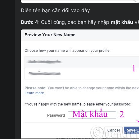
Điền tên bạn cần đổi vào đây
Bước 4
: Cuối cùng, các bạn hãy nhập
mật khẩu
và