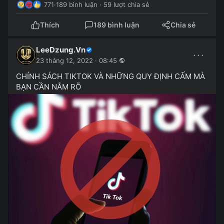
771
·
189 bình luận · 59 lượt chia sẻ
Thích
189 bình luận
Chia sẻ
LeeDzung.Vn
···
23 tháng 12, 2022 · 08:45
CHÍNH SÁCH TIKTOK VÀ NHỮNG QUY ĐỊNH CẤM MÀ
BẠN CẦN NẮM RÕ