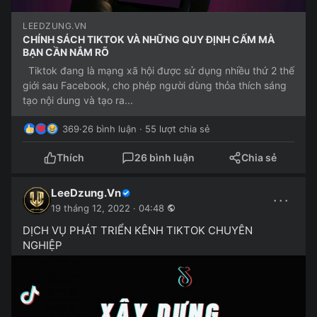
LEEDZUNG.VN
CHÍNH SÁCH TIKTOK VÀ NHỮNG QUY ĐỊNH CẤM MÀ
BẠN CẦN NẮM RÕ
Tiktok đang là mạng xã hội được sử dụng nhiều thứ 2 thế
giới sau Facebook, cho phép người dùng thỏa thích sáng
tạo nội dung và tạo ra...
369
·
26 bình luận · 55 lượt chia sẻ
Thích
26 bình luận
Chia sẻ
LeeDzung.Vn
···
19 tháng 12, 2022 · 04:48
DỊCH VỤ PHÁT TRIỂN KÊNH TIKTOK CHUYÊN
NGHIỆP