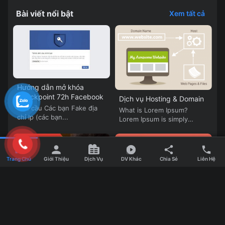
Bài viết nổi bật
Xem tất cả
Hướng dẫn mở khóa
Checkpoint 72h Facebook
Dịch vụ Hosting & Domain
Yêu cầu Các bạn Fake địa
What is Lorem Ipsum?
chỉ Ip (các bạn...
Lorem Ipsum is simply
dummy text of...
Trang Chủ
Giới Thiệu
Dịch Vụ
DV Khác
Chia Sẻ
Liên Hệ
8 xu hướng thiết kế đồ họa
Thay đổi diện mạo, Google
sẽ thống trị năm 2017
Chrome trên Android cập
Tương tự như các thiết kế
nhật nhiều tính năng mới
Google Chrome đang làm