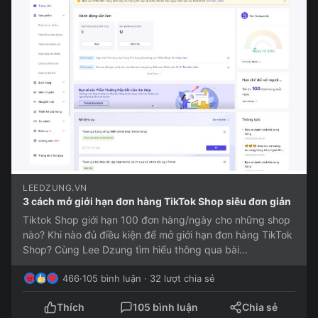
LEEDZUNG.VN
3 cách mở giới hạn đơn hàng TikTok Shop siêu đơn giản
Tiktok Shop giới hạn 100 đơn hàng/ngày cho những shop
nào? Khi nào đủ điều kiện để mở giới hạn đơn hàng TikTok
Shop? Cùng Lee Dzung tìm hiểu thông qua bài...
466
·
105 bình luận · 32 lượt chia sẻ
Thích
105 bình luận
Chia sẻ