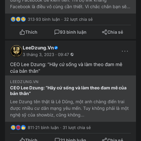
Facebook là điều vô cùng cần thiết. Vì chắc chắn bạn sẽ...
313
·
93 bình luận · 32 lượt chia sẻ
Thích
93 bình luận
Chia sẻ
LeeDzung.Vn
···
3 tháng 3, 2023 · 09:47
CEO Lee Dzung: “Hãy cứ sống và làm theo đam mê
của bản thân”
LEEDZUNG.VN
CEO Lee Dzung: “Hãy cứ sống và làm theo đam mê của
bản thân”
Lee Dzung tên thật là Lê Dũng, một anh chàng điển trai
được nhiều cư dân mạng yêu mến. Tuy không phải là một
nghệ sỹ của showbiz, cũng không...
811
·
21 bình luận · 31 lượt chia sẻ
Thích
21 bình luận
Chia sẻ