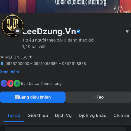
LeeDzung.Vn
▾
1 triệu người theo dõi
·
0 đang theo dõi
1,4K bài viết
★ MEFUN JSC ★
09267.00000 – 09210.68686 – 0857.61.8888
🖥 Agency truyền thông
Hà Nội
Founder MCN MEFUN JSC
Xem thêm
MeFun JSC – Công Ty CP Truyền Thông MeFun
leedzung.vn
Bạn bè có điểm chung
Bảng điều khiển
+ Tạo
Tất cả
Giới thiệu
Dịch Vụ
Dịch vụ khác
Chia sẻ