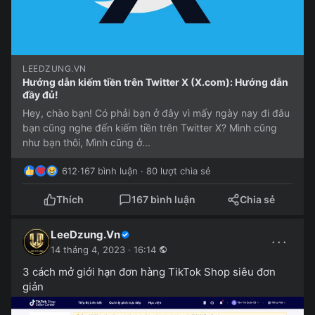
LEEDZUNG.VN
Hướng dẫn kiếm tiền trên Twitter X (X.com): Hướng dẫn
đầy đủ!
Hey, chào bạn! Có phải bạn ở đây vì mấy ngày nay đi đâu
bạn cũng nghe đến kiếm tiền trên Twitter X? Mình cũng
như bạn thôi, Mình cũng ở...
612
·
167 bình luận · 80 lượt chia sẻ
Thích
167 bình luận
Chia sẻ
LeeDzung.Vn
···
14 tháng 4, 2023 · 16:14
3 cách mở giới hạn đơn hàng TikTok Shop siêu đơn
giản