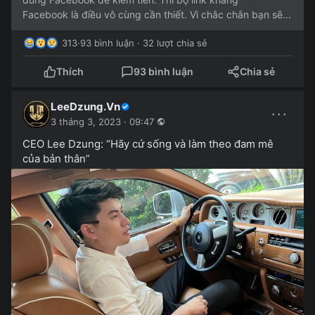
Facebook là điều vô cùng cần thiết. Vì chắc chắn bạn sẽ...
313
·
93 bình luận · 32 lượt chia sẻ
Thích
93 bình luận
Chia sẻ
LeeDzung.Vn
···
3 tháng 3, 2023 · 09:47
CEO Lee Dzung: “Hãy cứ sống và làm theo đam mê
của bản thân”