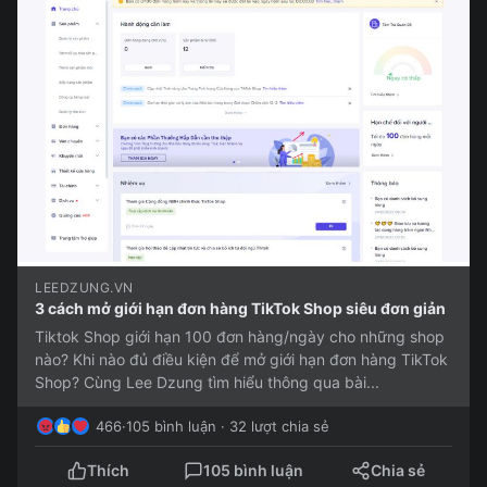
LEEDZUNG.VN
3 cách mở giới hạn đơn hàng TikTok Shop siêu đơn giản
Tiktok Shop giới hạn 100 đơn hàng/ngày cho những shop
nào? Khi nào đủ điều kiện để mở giới hạn đơn hàng TikTok
Shop? Cùng Lee Dzung tìm hiểu thông qua bài...
466
·
105 bình luận · 32 lượt chia sẻ
Thích
105 bình luận
Chia sẻ