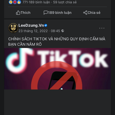
771
·
189 bình luận · 59 lượt chia sẻ
Thích
189 bình luận
Chia sẻ
LeeDzung.Vn
···
23 tháng 12, 2022 · 08:45
CHÍNH SÁCH TIKTOK VÀ NHỮNG QUY ĐỊNH CẤM MÀ
BẠN CẦN NẮM RÕ