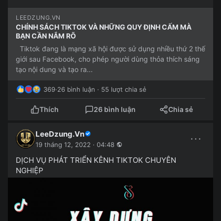
LEEDZUNG.VN
CHÍNH SÁCH TIKTOK VÀ NHỮNG QUY ĐỊNH CẤM MÀ
BẠN CẦN NẮM RÕ
Tiktok đang là mạng xã hội được sử dụng nhiều thứ 2 thế
giới sau Facebook, cho phép người dùng thỏa thích sáng
tạo nội dung và tạo ra...
369
·
26 bình luận · 55 lượt chia sẻ
Thích
26 bình luận
Chia sẻ
LeeDzung.Vn
···
19 tháng 12, 2022 · 04:48
DỊCH VỤ PHÁT TRIỂN KÊNH TIKTOK CHUYÊN
NGHIỆP