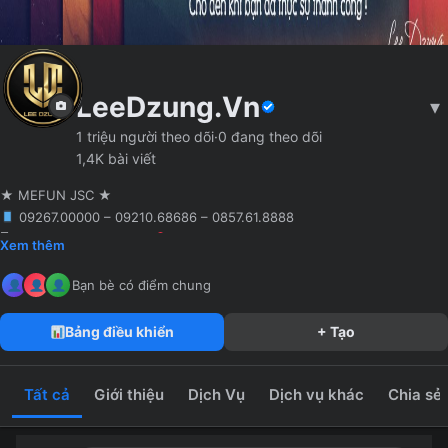
LeeDzung.Vn
▾
1 triệu người theo dõi
·
0 đang theo dõi
1,4K bài viết
★ MEFUN JSC ★
09267.00000 – 09210.68686 – 0857.61.8888
🖥 Agency truyền thông
Hà Nội
Founder MCN MEFUN JSC
Xem thêm
MeFun JSC – Công Ty CP Truyền Thông MeFun
leedzung.vn
Bạn bè có điểm chung
Bảng điều khiển
+ Tạo
Tất cả
Giới thiệu
Dịch Vụ
Dịch vụ khác
Chia sẻ