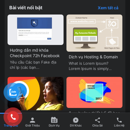
Bài viết nổi bật
Xem tất cả
Hướng dẫn mở khóa
Checkpoint 72h Facebook
Dịch vụ Hosting & Domain
Yêu cầu Các bạn Fake địa
What is Lorem Ipsum?
chỉ Ip (các bạn...
Lorem Ipsum is simply
dummy text of...
8 xu hướng thiết kế đồ họa
Thay đổi diện mạo, Google
sẽ thống trị năm 2017
Chrome trên Android cập
Tương tự như các thiết kế
Trang Chủ
Giới Thiệu
Dịch Vụ
DV Khác
Chia Sẻ
Liên Hệ
nhật nhiều tính năng mới
Google Chrome đang làm