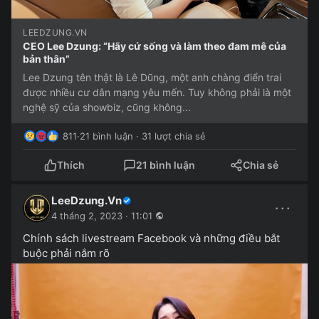
LEEDZUNG.VN
CEO Lee Dzung: “Hãy cứ sống và làm theo đam mê của
bản thân”
Lee Dzung tên thật là Lê Dũng, một anh chàng điển trai
được nhiều cư dân mạng yêu mến. Tuy không phải là một
nghệ sỹ của showbiz, cũng không...
811
·
21 bình luận · 31 lượt chia sẻ
Thích
21 bình luận
Chia sẻ
LeeDzung.Vn
···
4 tháng 2, 2023 · 11:01
Chính sách livestream Facebook và những điều bắt
buộc phải nắm rõ