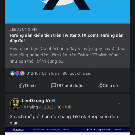
LEEDZUNG.VN
Hướng dẫn kiếm tiền trên Twitter X (X.com): Hướng dẫn
đầy đủ!
Hey, chào bạn! Có phải bạn ở đây vì mấy ngày nay đi đâu
bạn cũng nghe đến kiếm tiền trên Twitter X? Mình cũng
như bạn thôi, Mình cũng ở...
612
·
167 bình luận · 80 lượt chia sẻ
Thích
167 bình luận
Chia sẻ
LeeDzung.Vn
···
14 tháng 4, 2023 · 16:14
3 cách mở giới hạn đơn hàng TikTok Shop siêu đơn
giản