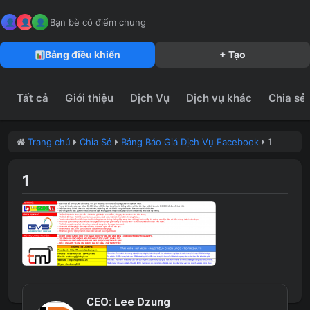
MeFun JSC – Công Ty CP Truyền Thông MeFun
leedzung.vn
Bạn bè có điểm chung
Bảng điều khiển
+ Tạo
Tất cả
Giới thiệu
Dịch Vụ
Dịch vụ khác
Chia sẻ
Trang chủ
Chia Sẻ
Bảng Báo Giá Dịch Vụ Facebook
1
1
CEO:
Lee Dzung