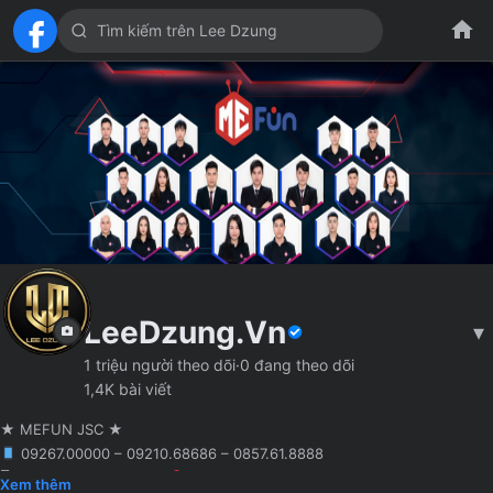
LeeDzung.Vn
▾
1 triệu người theo dõi
·
0 đang theo dõi
1,4K bài viết
★ MEFUN JSC ★
09267.00000 – 09210.68686 – 0857.61.8888
🖥 Agency truyền thông
Hà Nội
Founder MCN MEFUN JSC
Xem thêm