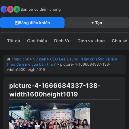
MeFun JSC – Công Ty CP Truyền Thông MeFun
leedzung.vn
Bạn bè có điểm chung
Bảng điều khiển
+ Tạo
Tất cả
Giới thiệu
Dịch Vụ
Dịch vụ khác
Chia sẻ
Trang chủ
Sự kiện
CEO Lee Dzung: “Hãy cứ sống và làm
theo đam mê của bản thân”
picture-4-1666684337-138-
width1600height1019
picture-4-1666684337-138-
width1600height1019