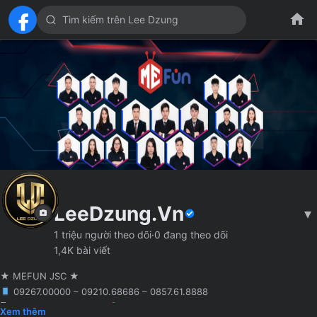
LeeDzung.Vn
▾
1 triệu người theo dõi
·
0 đang theo dõi
1,4K bài viết
★ MEFUN JSC ★
09267.00000 – 09210.68686 – 0857.61.8888
🖥 Agency truyền thông
Hà Nội
Founder MCN MEFUN JSC
Xem thêm