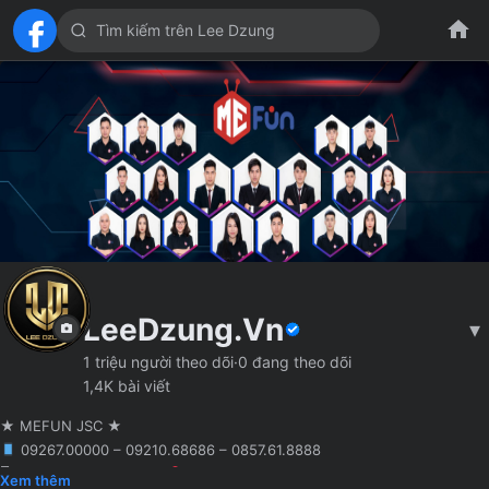
LeeDzung.Vn
▾
1 triệu người theo dõi
·
0 đang theo dõi
1,4K bài viết
★ MEFUN JSC ★
09267.00000 – 09210.68686 – 0857.61.8888
🖥 Agency truyền thông
Hà Nội
Founder MCN MEFUN JSC
Xem thêm