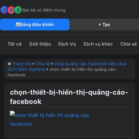
MeFun JSC – Công Ty CP Truyền Thông MeFun
leedzung.vn
Bạn bè có điểm chung
Bảng điều khiển
+ Tạo
Tất cả
Giới thiệu
Dịch Vụ
Dịch vụ khác
Chia sẻ
Trang chủ
Chia Sẻ
Chạy Quảng Cáo Facebook Hiệu Quả
2021 [Kinh Nghiệm]
chọn-thiết-bị-hiển-thị-quảng-cáo-
facebook
chọn-thiết-bị-hiển-thị-quảng-cáo-
facebook