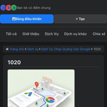
MeFun JSC – Công Ty CP Truyền Thông MeFun
leedzung.vn
Bạn bè có điểm chung
Bảng điều khiển
+ Tạo
Tất cả
Giới thiệu
Dịch Vụ
Dịch vụ khác
Chia sẻ
Trang chủ
Dịch vụ
Dịch Vụ Chạy Quảng Cáo Google
1020
1020