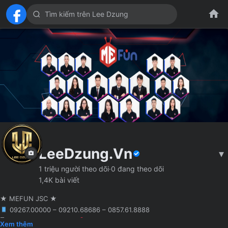
LeeDzung.Vn
▾
1 triệu người theo dõi
·
0 đang theo dõi
1,4K bài viết
★ MEFUN JSC ★
09267.00000 – 09210.68686 – 0857.61.8888
🖥 Agency truyền thông
Hà Nội
Founder MCN MEFUN JSC
Xem thêm