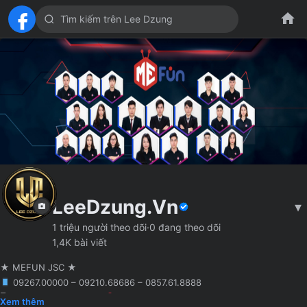
LeeDzung.Vn
▾
1 triệu người theo dõi
·
0 đang theo dõi
1,4K bài viết
★ MEFUN JSC ★
09267.00000 – 09210.68686 – 0857.61.8888
🖥 Agency truyền thông
Hà Nội
Founder MCN MEFUN JSC
Xem thêm