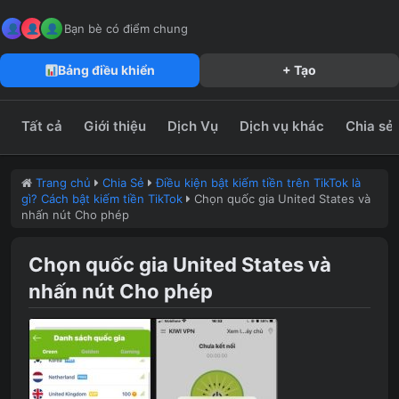
MeFun JSC – Công Ty CP Truyền Thông MeFun
leedzung.vn
Bạn bè có điểm chung
Bảng điều khiển
+ Tạo
Tất cả
Giới thiệu
Dịch Vụ
Dịch vụ khác
Chia sẻ
Trang chủ
Chia Sẻ
Điều kiện bật kiếm tiền trên TikTok là
gì? Cách bật kiếm tiền TikTok
Chọn quốc gia United States và
nhấn nút Cho phép
Chọn quốc gia United States và
nhấn nút Cho phép