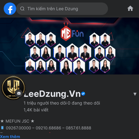
LeeDzung.Vn
▾
1 triệu người theo dõi
·
0 đang theo dõi
1,4K bài viết
★ MEFUN JSC ★
09267.00000 – 09210.68686 – 0857.61.8888
🖥 Agency truyền thông
Hà Nội
Founder MCN MEFUN JSC
Xem thêm