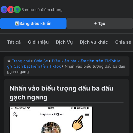
MeFun JSC – Công Ty CP Truyền Thông MeFun
leedzung.vn
Bạn bè có điểm chung
Bảng điều khiển
+ Tạo
Tất cả
Giới thiệu
Dịch Vụ
Dịch vụ khác
Chia sẻ
Trang chủ
Chia Sẻ
Điều kiện bật kiếm tiền trên TikTok là
gì? Cách bật kiếm tiền TikTok
Nhấn vào biểu tượng dấu ba dấu
gạch ngang
Nhấn vào biểu tượng dấu ba dấu
gạch ngang