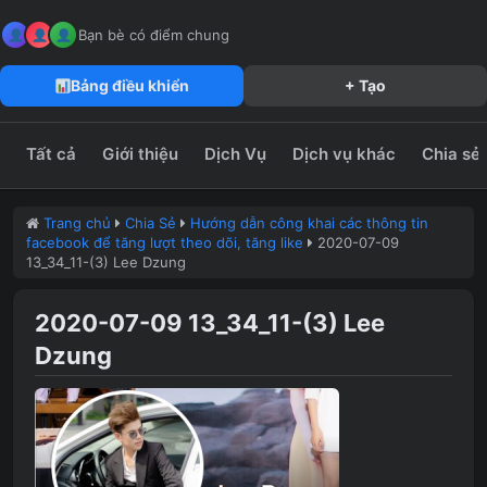
MeFun JSC – Công Ty CP Truyền Thông MeFun
leedzung.vn
Bạn bè có điểm chung
Bảng điều khiển
+ Tạo
Tất cả
Giới thiệu
Dịch Vụ
Dịch vụ khác
Chia sẻ
Trang chủ
Chia Sẻ
Hướng dẫn công khai các thông tin
facebook để tăng lượt theo dõi, tăng like
2020-07-09
13_34_11-(3) Lee Dzung
2020-07-09 13_34_11-(3) Lee
Dzung