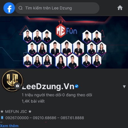
LeeDzung.Vn
▾
1 triệu người theo dõi
·
0 đang theo dõi
1,4K bài viết
★ MEFUN JSC ★
09267.00000 – 09210.68686 – 0857.61.8888
🖥 Agency truyền thông
Hà Nội
Founder MCN MEFUN JSC
Xem thêm