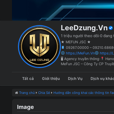
LeeDzung.Vn
1 triệu người theo dõi
·
0 đang 
★ MEFUN JSC ★
09267.00000 – 09210.68686
https://MeFun.Vn
https://
🖥 Agency truyền thông
·
Hano
MeFun JSC – Công Ty CP Truy
Tất cả
Giới thiệu
Dịch Vụ
Dịch vụ khá
Trang chủ
Chia Sẻ
Hướng dẫn công khai các thông tin fac
Image