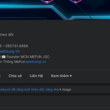
theo dõi
 – 0857.61.8888
LeeDzung.Vn
i
·
Founder MCN MEFUN JSC
·
ền Thông MeFun
·
leedzung.vn
c
Chia sẻ
Liên Hệ
Xem thêm ▾
ebook để tăng lượt theo dõi, tăng like
Image