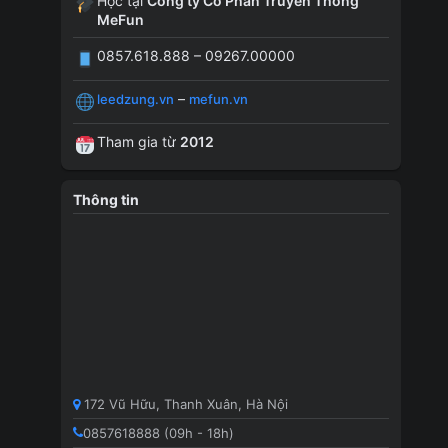
Học tại
Công ty Cổ Phần Truyền Thông
MeFun
0857.618.888 – 09267.00000
–
leedzung.vn
mefun.vn
Tham gia từ
2012
Thông tin
172 Vũ Hữu, Thanh Xuân, Hà Nội
0857618888 (09h - 18h)