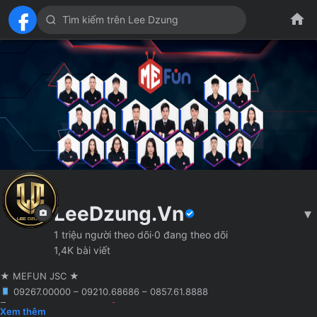
LeeDzung.Vn
▾
1 triệu người theo dõi
·
0 đang theo dõi
1,4K bài viết
★ MEFUN JSC ★
09267.00000 – 09210.68686 – 0857.61.8888
🖥 Agency truyền thông
Hà Nội
Founder MCN MEFUN JSC
Xem thêm