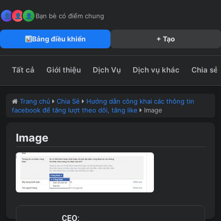
MeFun JSC – Công Ty CP Truyền Thông MeFun
leedzung.vn
Bạn bè có điểm chung
Bảng điều khiển
+ Tạo
Tất cả
Giới thiệu
Dịch Vụ
Dịch vụ khác
Chia sẻ
Trang chủ
Chia Sẻ
Hướng dẫn công khai các thông tin
facebook để tăng lượt theo dõi, tăng like
Image
Image
CEO: