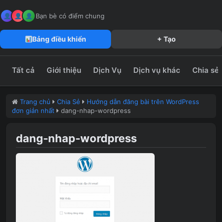
MeFun JSC – Công Ty CP Truyền Thông MeFun
leedzung.vn
Bạn bè có điểm chung
Bảng điều khiển
+ Tạo
Tất cả
Giới thiệu
Dịch Vụ
Dịch vụ khác
Chia sẻ
Trang chủ
Chia Sẻ
Hướng dẫn đăng bài trên WordPress
đơn giản nhất
dang-nhap-wordpress
dang-nhap-wordpress