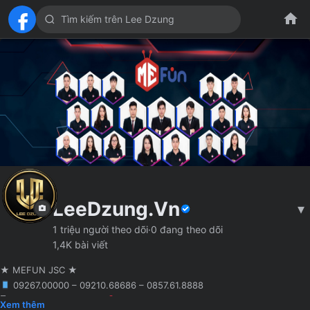
LeeDzung.Vn
▾
1 triệu người theo dõi
·
0 đang theo dõi
1,4K bài viết
★ MEFUN JSC ★
09267.00000 – 09210.68686 – 0857.61.8888
🖥 Agency truyền thông
Hà Nội
Founder MCN MEFUN JSC
Xem thêm