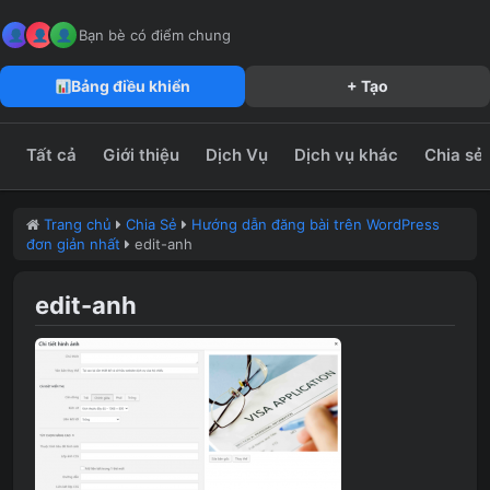
MeFun JSC – Công Ty CP Truyền Thông MeFun
leedzung.vn
Bạn bè có điểm chung
Bảng điều khiển
+ Tạo
Tất cả
Giới thiệu
Dịch Vụ
Dịch vụ khác
Chia sẻ
Trang chủ
Chia Sẻ
Hướng dẫn đăng bài trên WordPress
đơn giản nhất
edit-anh
edit-anh