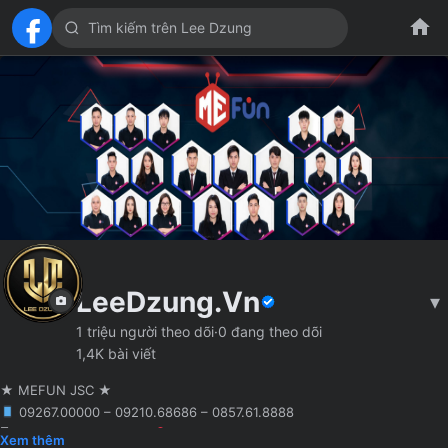
LeeDzung.Vn
▾
1 triệu người theo dõi
·
0 đang theo dõi
1,4K bài viết
★ MEFUN JSC ★
09267.00000 – 09210.68686 – 0857.61.8888
🖥 Agency truyền thông
Hà Nội
Founder MCN MEFUN JSC
Xem thêm