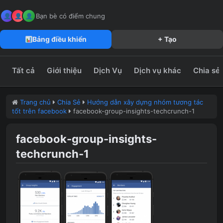
MeFun JSC – Công Ty CP Truyền Thông MeFun
leedzung.vn
Bạn bè có điểm chung
Bảng điều khiển
+ Tạo
Tất cả
Giới thiệu
Dịch Vụ
Dịch vụ khác
Chia sẻ
Trang chủ
Chia Sẻ
Hướng dẫn xây dựng nhóm tương tác
tốt trên facebook
facebook-group-insights-techcrunch-1
facebook-group-insights-
techcrunch-1