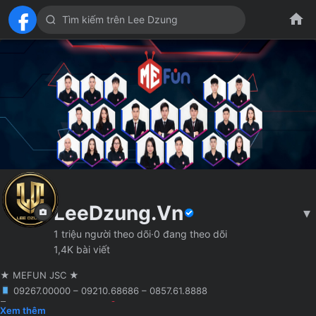
LeeDzung.Vn
▾
1 triệu người theo dõi
·
0 đang theo dõi
1,4K bài viết
★ MEFUN JSC ★
09267.00000 – 09210.68686 – 0857.61.8888
🖥 Agency truyền thông
Hà Nội
Founder MCN MEFUN JSC
Xem thêm