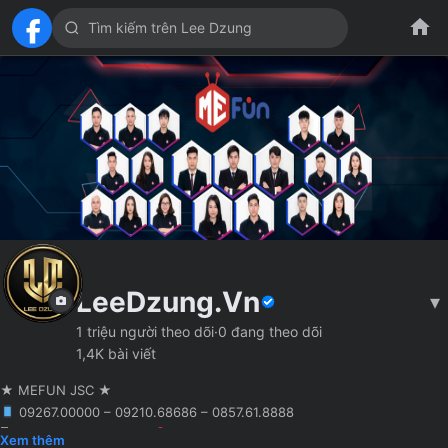
LeeDzung.Vn
▾
1 triệu người theo dõi
·
0 đang theo dõi
1,4K bài viết
★ MEFUN JSC ★
09267.00000 – 09210.68686 – 0857.61.8888
🖥 Agency truyền thông
Hà Nội
Founder MCN MEFUN JSC
Xem thêm