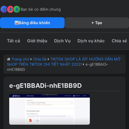
MeFun JSC – Công Ty CP Truyền Thông MeFun
leedzung.vn
Bạn bè có điểm chung
Bảng điều khiển
+ Tạo
Tất cả
Giới thiệu
Dịch Vụ
Dịch vụ khác
Chia sẻ
Trang chủ
Chia Sẻ
TIKTOK SHOP LÀ GÌ? HƯỚNG DẪN MỞ
SHOP TRÊN TIKTOK CHI TIẾT NHẤT 2022!
e-gE1BBADi-
nhE1BB9D
e-gE1BBADi-nhE1BB9D