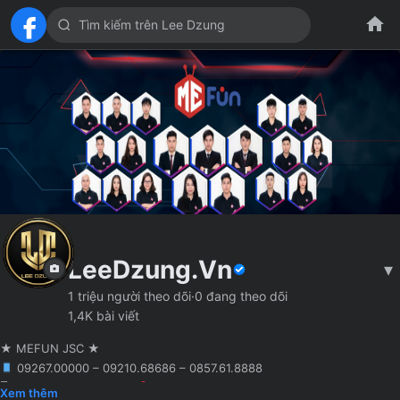
LeeDzung.Vn
▾
1 triệu người theo dõi
·
0 đang theo dõi
1,4K bài viết
★ MEFUN JSC ★
09267.00000 – 09210.68686 – 0857.61.8888
🖥 Agency truyền thông
Hà Nội
Founder MCN MEFUN JSC
Xem thêm