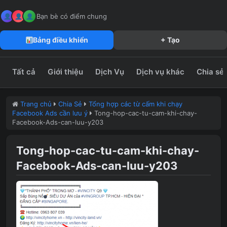
MeFun JSC – Công Ty CP Truyền Thông MeFun
leedzung.vn
Bạn bè có điểm chung
Bảng điều khiển
+ Tạo
Tất cả
Giới thiệu
Dịch Vụ
Dịch vụ khác
Chia sẻ
Trang chủ
Chia Sẻ
Tổng hợp các từ cấm khi chạy
Facebook Ads cần lưu ý
Tong-hop-cac-tu-cam-khi-chay-
Facebook-Ads-can-luu-y203
Tong-hop-cac-tu-cam-khi-chay-
Facebook-Ads-can-luu-y203