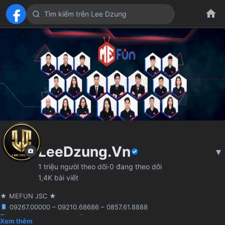
LeeDzung.Vn
▾
1 triệu người theo dõi
·
0 đang theo dõi
1,4K bài viết
★ MEFUN JSC ★
09267.00000 – 09210.68686 – 0857.61.8888
🖥 Agency truyền thông
Hà Nội
Founder MCN MEFUN JSC
Xem thêm