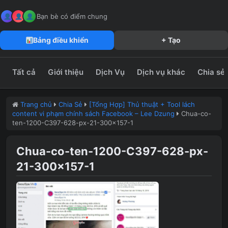
MeFun JSC – Công Ty CP Truyền Thông MeFun
leedzung.vn
Bạn bè có điểm chung
Bảng điều khiển
+ Tạo
Tất cả
Giới thiệu
Dịch Vụ
Dịch vụ khác
Chia sẻ
Trang chủ
Chia Sẻ
[Tổng Hợp] Thủ thuật + Tool lách
content vi phạm chính sách Facebook – Lee Dzung
Chua-co-
ten-1200-C397-628-px-21-300×157-1
Chua-co-ten-1200-C397-628-px-
21-300×157-1