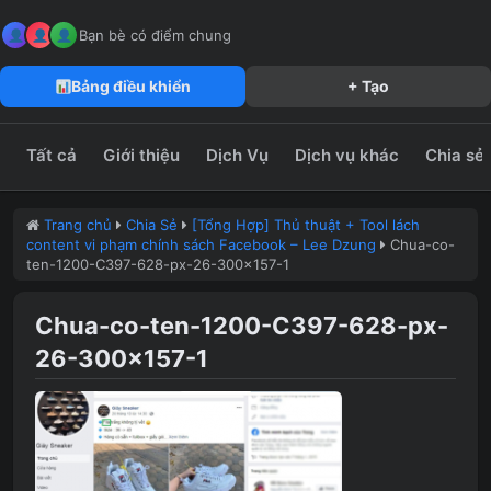
MeFun JSC – Công Ty CP Truyền Thông MeFun
leedzung.vn
Bạn bè có điểm chung
Bảng điều khiển
+ Tạo
Tất cả
Giới thiệu
Dịch Vụ
Dịch vụ khác
Chia sẻ
Trang chủ
Chia Sẻ
[Tổng Hợp] Thủ thuật + Tool lách
content vi phạm chính sách Facebook – Lee Dzung
Chua-co-
ten-1200-C397-628-px-26-300×157-1
Chua-co-ten-1200-C397-628-px-
26-300×157-1