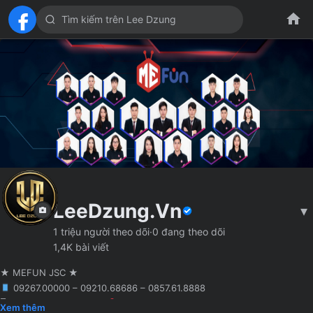
LeeDzung.Vn
▾
1 triệu người theo dõi
·
0 đang theo dõi
1,4K bài viết
★ MEFUN JSC ★
09267.00000 – 09210.68686 – 0857.61.8888
🖥 Agency truyền thông
Hà Nội
Founder MCN MEFUN JSC
Xem thêm