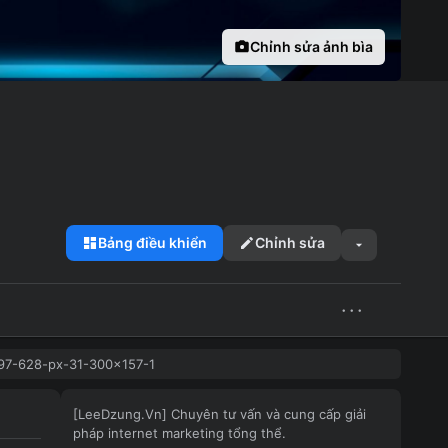
Chỉnh sửa ảnh bìa
Bảng điều khiển
Chỉnh sửa
···
97-628-px-31-300×157-1
[LeeDzung.Vn] Chuyên tư vấn và cung cấp giải
pháp internet marketing tổng thể.