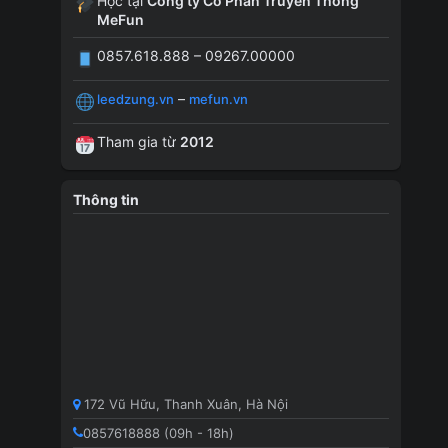
Học tại
Công ty Cổ Phần Truyền Thông
MeFun
0857.618.888 – 09267.00000
–
leedzung.vn
mefun.vn
Tham gia từ
2012
Thông tin
172 Vũ Hữu, Thanh Xuân, Hà Nội
0857618888 (09h - 18h)