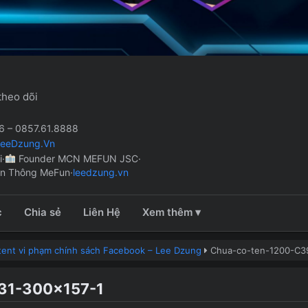
theo dõi
 – 0857.61.8888
LeeDzung.Vn
i
·
Founder MCN MEFUN JSC
·
ền Thông MeFun
·
leedzung.vn
c
Chia sẻ
Liên Hệ
Xem thêm ▾
ntent vi phạm chính sách Facebook – Lee Dzung
Chua-co-ten-1200-C3
31-300×157-1