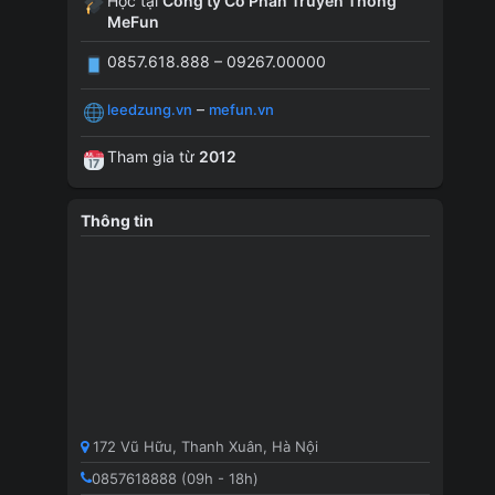
Học tại
Công ty Cổ Phần Truyền Thông
MeFun
0857.618.888 – 09267.00000
–
leedzung.vn
mefun.vn
Tham gia từ
2012
Thông tin
172 Vũ Hữu, Thanh Xuân, Hà Nội
0857618888 (09h - 18h)