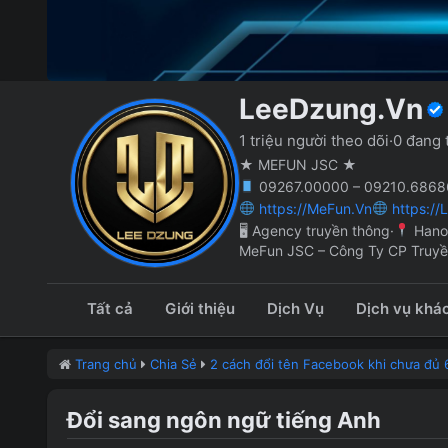
LeeDzung.Vn
1 triệu người theo dõi
·
0 đang 
★ MEFUN JSC ★
09267.00000 – 09210.68686
https://MeFun.Vn
https://
🖥 Agency truyền thông
·
Hano
MeFun JSC – Công Ty CP Truy
Tất cả
Giới thiệu
Dịch Vụ
Dịch vụ khá
Trang chủ
Chia Sẻ
2 cách đổi tên Facebook khi chưa đủ 
Đổi sang ngôn ngữ tiếng Anh