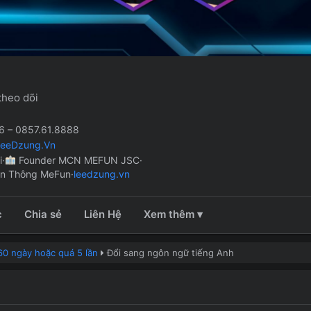
theo dõi
 – 0857.61.8888
LeeDzung.Vn
i
·
Founder MCN MEFUN JSC
·
ền Thông MeFun
·
leedzung.vn
c
Chia sẻ
Liên Hệ
Xem thêm ▾
60 ngày hoặc quá 5 lần
Đổi sang ngôn ngữ tiếng Anh