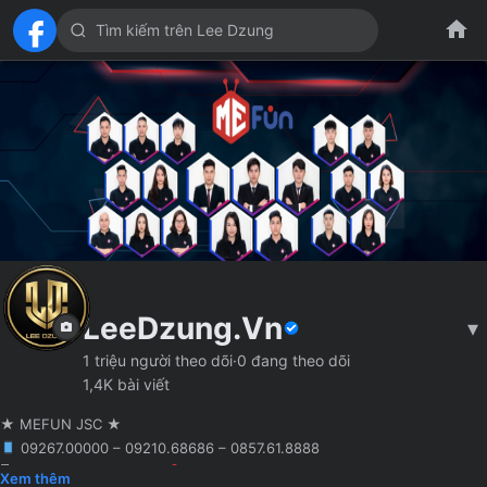
LeeDzung.Vn
▾
1 triệu người theo dõi
·
0 đang theo dõi
1,4K bài viết
★ MEFUN JSC ★
09267.00000 – 09210.68686 – 0857.61.8888
🖥 Agency truyền thông
Hà Nội
Founder MCN MEFUN JSC
Xem thêm