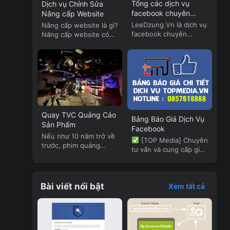
Tổng các dịch vụ
Dịch vụ Chỉnh Sửa
facebook chuyên
Nâng cấp Website
nghiệp của Lee Dzung
LeeDzung.Vn là dịch vụ
Nâng cấp website là gì?
facebook chuyên
Nâng cấp website có
nghiệp. LeeDzung.Vn
thể...
cung cấp...
Quay TVC Quảng Cáo
Bảng Báo Giá Dịch Vụ
Sản Phẩm
Facebook
Nếu như 10 năm trở về
[TOP Media] Chuyên
trước, phim quảng
tư vấn và cung cấp giải
cáo...
pháp...
Bài viết nổi bật
Xem tất cả