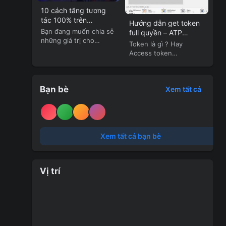
10 cách tăng tương
tác 100% trên
Hướng dẫn get token
Facebook
Bạn đang muốn chia sẻ
full quyền – ATP
những giá trị cho
TOKEN
Token là gì ? Hay
cộng...
Access token
Facebook là gì? Có...
Bạn bè
Xem tất cả
Xem tất cả bạn bè
Vị trí