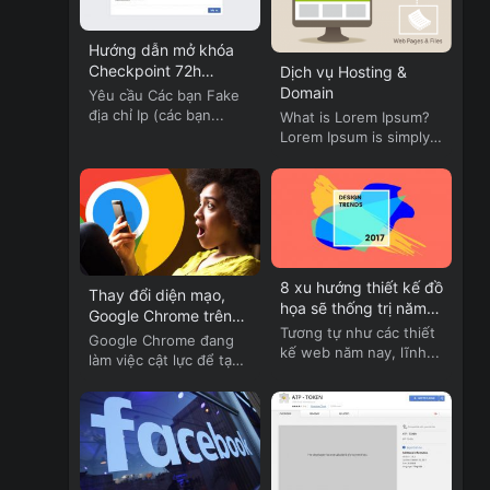
Hướng dẫn mở khóa
Checkpoint 72h
Dịch vụ Hosting &
Facebook
Domain
Yêu cầu Các bạn Fake
địa chỉ Ip (các bạn...
What is Lorem Ipsum?
Lorem Ipsum is simply
dummy text of...
8 xu hướng thiết kế đồ
Thay đổi diện mạo,
họa sẽ thống trị năm
Google Chrome trên
2017
Tương tự như các thiết
Android cập nhật
Google Chrome đang
kế web năm nay, lĩnh...
nhiều tính năng mới
làm việc cật lực để tạo
ra...