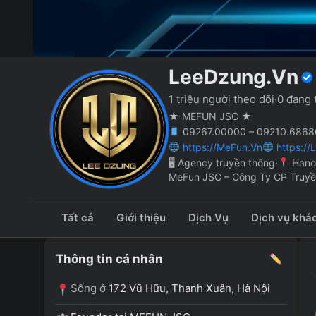
LeeDzung.Vn
1 triệu người theo dõi
·
0 đang 
★ MEFUN JSC ★
09267.00000 – 09210.68686
https://MeFun.Vn
https://
🖥 Agency truyền thông
·
Hano
MeFun JSC – Công Ty CP Truy
Tất cả
Giới thiệu
Dịch Vụ
Dịch vụ khá
Thông tin cá nhân
Sống ở
172 Vũ Hữu, Thanh Xuân, Hà Nội