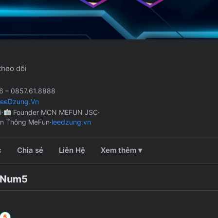
theo dõi
 – 0857.61.8888
LeeDzung.Vn
i
·
Founder MCN MEFUN JSC
·
ền Thông MeFun
·
leedzung.vn
c
Chia sẻ
Liên Hệ
Xem thêm ▾
Num5