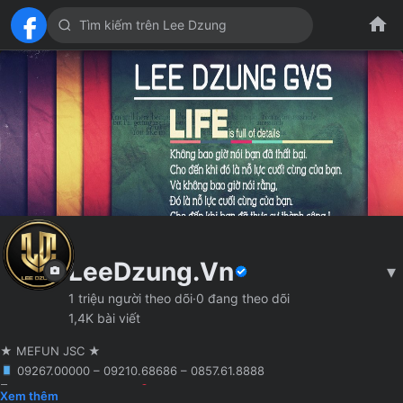
LeeDzung.Vn
▾
1 triệu người theo dõi
·
0 đang theo dõi
1,4K bài viết
★ MEFUN JSC ★
09267.00000 – 09210.68686 – 0857.61.8888
🖥 Agency truyền thông
Hà Nội
Founder MCN MEFUN JSC
Xem thêm