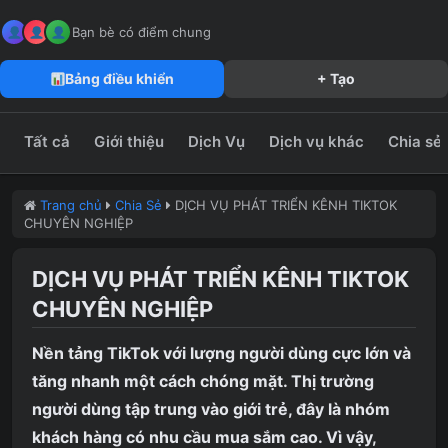
MeFun JSC – Công Ty CP Truyền Thông MeFun
leedzung.vn
Bạn bè có điểm chung
Bảng điều khiển
+ Tạo
Tất cả
Giới thiệu
Dịch Vụ
Dịch vụ khác
Chia sẻ
Trang chủ
Chia Sẻ
DỊCH VỤ PHÁT TRIỂN KÊNH TIKTOK
CHUYÊN NGHIỆP
DỊCH VỤ PHÁT TRIỂN KÊNH TIKTOK
CHUYÊN NGHIỆP
Nền tảng TikTok với lượng người dùng cực lớn và
tăng nhanh một cách chóng mặt. Thị trường
người dùng tập trung vào giới trẻ, đây là nhóm
khách hàng có nhu cầu mua sắm cao. Vì vậy,