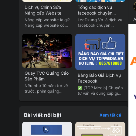
Tổng các dịch vụ
Dịch vụ Chỉnh Sửa
facebook chuyên
Nâng cấp Website
nghiệp của Lee Dzung
A
LeeDzung.Vn là dịch vụ
Nâng cấp website là gì?
facebook chuyên
Nâng cấp website có
nghiệp. LeeDzung.Vn
thể...
cung cấp...
Quay TVC Quảng Cáo
Bảng Báo Giá Dịch Vụ
Sản Phẩm
Facebook
Nếu như 10 năm trở về
[TOP Media] Chuyên
trước, phim quảng
tư vấn và cung cấp giải
cáo...
pháp...
Bài viết nổi bật
Xem tất cả