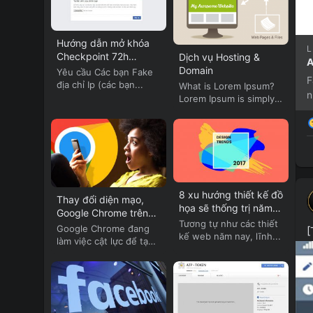
Hướng dẫn mở khóa
L
Checkpoint 72h
Dịch vụ Hosting &
A
Facebook
Domain
Yêu cầu Các bạn Fake
F
địa chỉ Ip (các bạn...
What is Lorem Ipsum?
n
Lorem Ipsum is simply
dummy text of...
8 xu hướng thiết kế đồ
Thay đổi diện mạo,
họa sẽ thống trị năm
Google Chrome trên
2017
Tương tự như các thiết
Android cập nhật
Google Chrome đang
[
kế web năm nay, lĩnh...
nhiều tính năng mới
làm việc cật lực để tạo
ra...