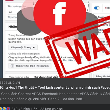
EEDZUNG.VN
Tổng Hợp] Thủ thuật + Tool lách content vi phạm chính sách Face
. Cách lách Content VPCS Facebook lách content VPCS Cách 1: Cách
rưng hoặc cách điệu chữ viết. Cách 2: Cắt ảnh. Bạn...
340
·
43 bình luận · 33 lượt chia sẻ