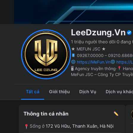
LeeDzung.Vn
1 triệu người theo dõi
·
0 đang 
★ MEFUN JSC ★
09267.00000 – 09210.68686
https://MeFun.Vn
https://
🖥 Agency truyền thông
·
Hano
MeFun JSC – Công Ty CP Truy
Tất cả
Giới thiệu
Dịch Vụ
Dịch vụ khá
Thông tin cá nhân
Sống ở
172 Vũ Hữu, Thanh Xuân, Hà Nội