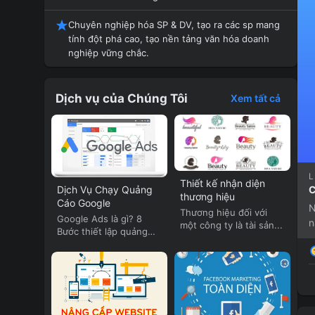
Chuyên nghiệp hóa SP & DV, tạo ra các sp mang
tính đột phá cao, tạo nền tảng văn hóa doanh
nghiệp vững chắc.
Dịch vụ của Chúng Tôi
Xem tất cả
L
Thiết kế nhận diện
C
Dịch Vụ Chạy Quảng
thương hiệu
Cáo Google
N
Thương hiệu đối với
Google Ads là gì? 8
n
một công ty là tài sản...
Bước thiết lập quảng
cáo...