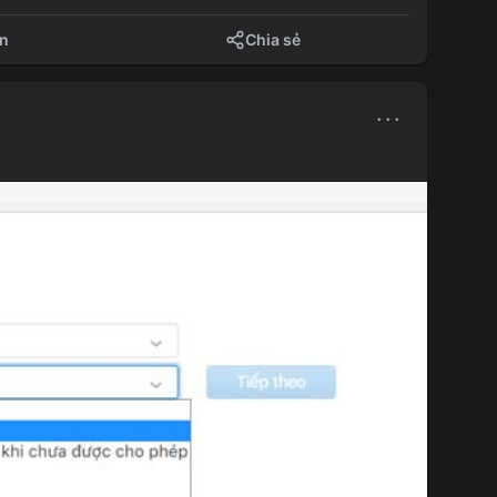
ận
Chia sẻ
···