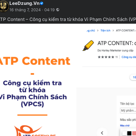
LeeDzung.Vn
16 tháng 7, 2024 · 04:19
TP Content – Công cụ kiểm tra từ khóa Vi Phạm Chính Sách (V