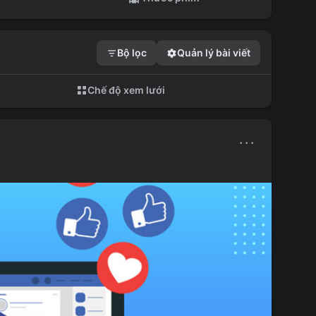
Bộ lọc
Quản lý bài viết
Chế độ xem lưới
···