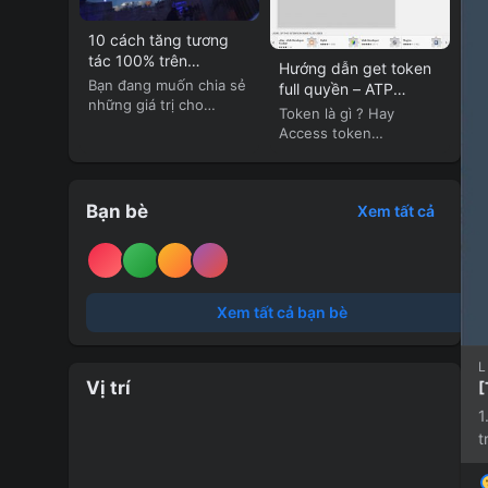
10 cách tăng tương
tác 100% trên
Hướng dẫn get token
Facebook
Bạn đang muốn chia sẻ
full quyền – ATP
những giá trị cho
TOKEN
Token là gì ? Hay
cộng...
Access token
Facebook là gì? Có...
Bạn bè
Xem tất cả
Xem tất cả bạn bè
L
Vị trí
[
1
t