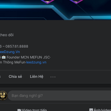
theo dõi
 – 0857.61.8888
LeeDzung.Vn
i
·
Founder MCN MEFUN JSC
·
ền Thông MeFun
·
leedzung.vn
···
c
Chia sẻ
Liên Hệ
Video trực tiếp
Ảnh/vide