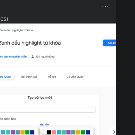
···
PCS)