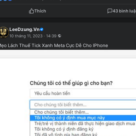
Thích
43 bình lu
LeeDzung.Vn
10 tháng 11, 2023 · 14:39
ẹo Lách Thuế Tick Xanh Meta Cực Dễ Cho IPhone