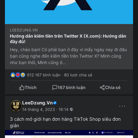
LEEDZUNG.VN
Hướng dẫn kiếm tiền trên Twitter X (X.com): Hướng dẫn
đầy đủ!
Hey, chào bạn! Có phải bạn ở đây vì mấy ngày nay đi đâu
bạn cũng nghe đến kiếm tiền trên Twitter X? Mình cũng
như bạn thôi, Mình cũng ở...
612
·
167 bình luận · 80 lượt chia sẻ
Thích
167 bình luận
Chia sẻ
LeeDzung.Vn
···
14 tháng 4, 2023 · 16:14
3 cách mở giới hạn đơn hàng TikTok Shop siêu đơn
giản