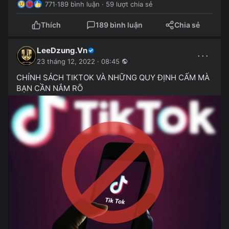
771
·
189 bình luận · 59 lượt chia sẻ
Thích
189 bình luận
Chia sẻ
LeeDzung.Vn
···
23 tháng 12, 2022 · 08:45
CHÍNH SÁCH TIKTOK VÀ NHỮNG QUY ĐỊNH CẤM MÀ
BẠN CẦN NẮM RÕ