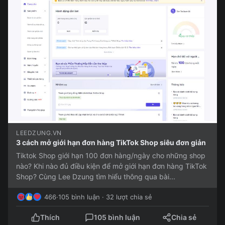
LEEDZUNG.VN
3 cách mở giới hạn đơn hàng TikTok Shop siêu đơn giản
Tiktok Shop giới hạn 100 đơn hàng/ngày cho những shop
nào? Khi nào đủ điều kiện để mở giới hạn đơn hàng TikTok
Shop? Cùng Lee Dzung tìm hiểu thông qua bài...
466
·
105 bình luận · 32 lượt chia sẻ
Thích
105 bình luận
Chia sẻ