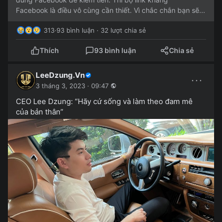
Facebook là điều vô cùng cần thiết. Vì chắc chắn bạn sẽ...
313
·
93 bình luận · 32 lượt chia sẻ
Thích
93 bình luận
Chia sẻ
LeeDzung.Vn
···
3 tháng 3, 2023 · 09:47
CEO Lee Dzung: “Hãy cứ sống và làm theo đam mê
của bản thân”