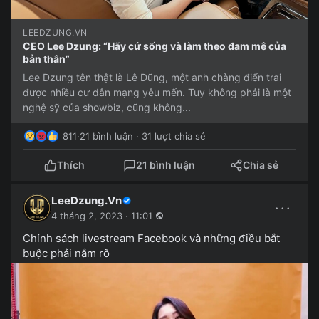
LEEDZUNG.VN
CEO Lee Dzung: “Hãy cứ sống và làm theo đam mê của
bản thân”
Lee Dzung tên thật là Lê Dũng, một anh chàng điển trai
được nhiều cư dân mạng yêu mến. Tuy không phải là một
nghệ sỹ của showbiz, cũng không...
811
·
21 bình luận · 31 lượt chia sẻ
Thích
21 bình luận
Chia sẻ
LeeDzung.Vn
···
4 tháng 2, 2023 · 11:01
Chính sách livestream Facebook và những điều bắt
buộc phải nắm rõ