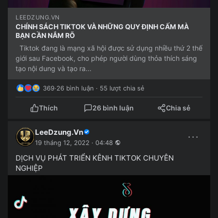
LEEDZUNG.VN
CHÍNH SÁCH TIKTOK VÀ NHỮNG QUY ĐỊNH CẤM MÀ
BẠN CẦN NẮM RÕ
Tiktok đang là mạng xã hội được sử dụng nhiều thứ 2 thế
giới sau Facebook, cho phép người dùng thỏa thích sáng
tạo nội dung và tạo ra...
369
·
26 bình luận · 55 lượt chia sẻ
Thích
26 bình luận
Chia sẻ
LeeDzung.Vn
···
19 tháng 12, 2022 · 04:48
DỊCH VỤ PHÁT TRIỂN KÊNH TIKTOK CHUYÊN
NGHIỆP