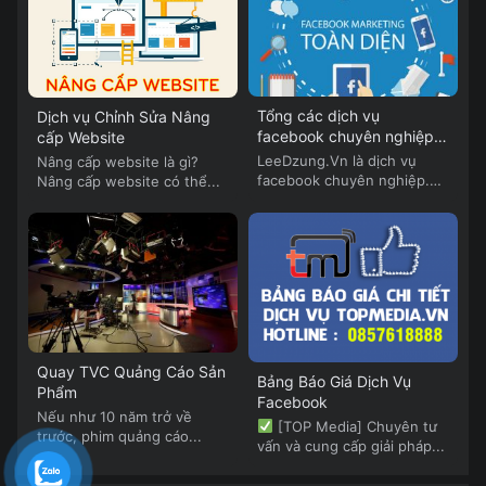
Tổng các dịch vụ
Dịch vụ Chỉnh Sửa Nâng
facebook chuyên nghiệp
cấp Website
của Lee Dzung
LeeDzung.Vn là dịch vụ
Nâng cấp website là gì?
facebook chuyên nghiệp.
Nâng cấp website có thể...
LeeDzung.Vn cung cấp...
Quay TVC Quảng Cáo Sản
Bảng Báo Giá Dịch Vụ
Phẩm
Facebook
Nếu như 10 năm trở về
[TOP Media] Chuyên tư
trước, phim quảng cáo...
vấn và cung cấp giải pháp...