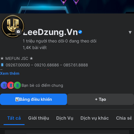
LeeDzung.Vn
▾
1 triệu người theo dõi
·
0 đang theo dõi
1,4K bài viết
★ MEFUN JSC ★
09267.00000 – 09210.68686 – 0857.61.8888
🖥 Agency truyền thông
Hà Nội
Founder MCN MEFUN JSC
Xem thêm
MeFun JSC – Công Ty CP Truyền Thông MeFun
leedzung.vn
Bạn bè có điểm chung
Bảng điều khiển
+ Tạo
Tất cả
Giới thiệu
Dịch Vụ
Dịch vụ khác
Chia sẻ