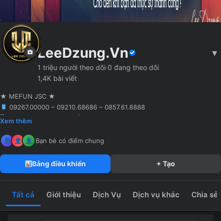
LeeDzung.Vn
▾
1 triệu người theo dõi
·
0 đang theo dõi
1,4K bài viết
★ MEFUN JSC ★
09267.00000 – 09210.68686 – 0857.61.8888
🖥 Agency truyền thông
Hà Nội
Founder MCN MEFUN JSC
Xem thêm
MeFun JSC – Công Ty CP Truyền Thông MeFun
leedzung.vn
Bạn bè có điểm chung
Bảng điều khiển
+ Tạo
Tất cả
Giới thiệu
Dịch Vụ
Dịch vụ khác
Chia sẻ