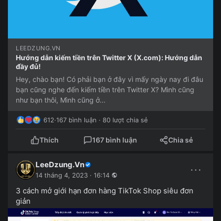
LEEDZUNG.VN
Hướng dẫn kiếm tiền trên Twitter X (X.com): Hướng dẫn
đầy đủ!
Hey, chào bạn! Có phải bạn ở đây vì mấy ngày nay đi đâu
bạn cũng nghe đến kiếm tiền trên Twitter X? Mình cũng
như bạn thôi, Mình cũng ở...
612
·
167 bình luận · 80 lượt chia sẻ
Thích
167 bình luận
Chia sẻ
LeeDzung.Vn
···
14 tháng 4, 2023 · 16:14
3 cách mở giới hạn đơn hàng TikTok Shop siêu đơn
giản