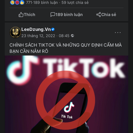
771
·
189 bình luận · 59 lượt chia sẻ
Thích
189 bình luận
Chia sẻ
LeeDzung.Vn
···
23 tháng 12, 2022 · 08:45
CHÍNH SÁCH TIKTOK VÀ NHỮNG QUY ĐỊNH CẤM MÀ
BẠN CẦN NẮM RÕ