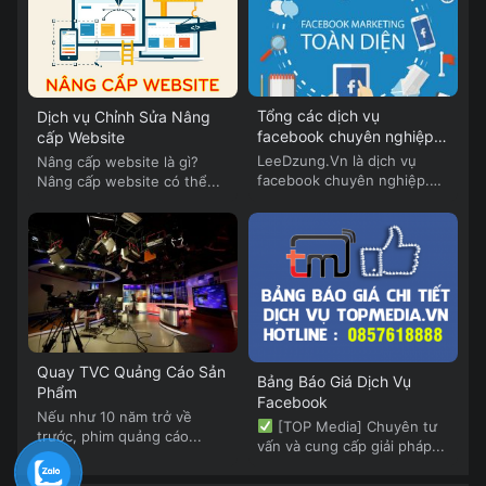
Tổng các dịch vụ
Dịch vụ Chỉnh Sửa Nâng
facebook chuyên nghiệp
cấp Website
của Lee Dzung
LeeDzung.Vn là dịch vụ
Nâng cấp website là gì?
facebook chuyên nghiệp.
Nâng cấp website có thể...
LeeDzung.Vn cung cấp...
Quay TVC Quảng Cáo Sản
Bảng Báo Giá Dịch Vụ
Phẩm
Facebook
Nếu như 10 năm trở về
[TOP Media] Chuyên tư
trước, phim quảng cáo...
vấn và cung cấp giải pháp...