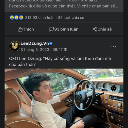
Facebook là điều vô cùng cần thiết. Vì chắc chắn bạn sẽ...
313
·
93 bình luận · 32 lượt chia sẻ
Thích
93 bình luận
Chia sẻ
LeeDzung.Vn
···
3 tháng 3, 2023 · 09:47
CEO Lee Dzung: “Hãy cứ sống và làm theo đam mê
của bản thân”