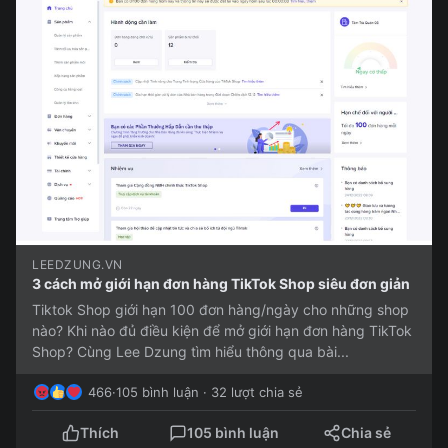
LEEDZUNG.VN
3 cách mở giới hạn đơn hàng TikTok Shop siêu đơn giản
Tiktok Shop giới hạn 100 đơn hàng/ngày cho những shop
nào? Khi nào đủ điều kiện để mở giới hạn đơn hàng TikTok
Shop? Cùng Lee Dzung tìm hiểu thông qua bài...
466
·
105 bình luận · 32 lượt chia sẻ
Thích
105 bình luận
Chia sẻ