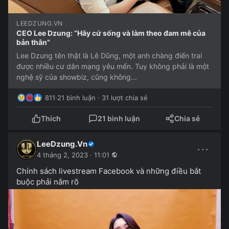
LEEDZUNG.VN
CEO Lee Dzung: “Hãy cứ sống và làm theo đam mê của
bản thân”
Lee Dzung tên thật là Lê Dũng, một anh chàng điển trai
được nhiều cư dân mạng yêu mến. Tuy không phải là một
nghệ sỹ của showbiz, cũng không...
811
·
21 bình luận · 31 lượt chia sẻ
Thích
21 bình luận
Chia sẻ
LeeDzung.Vn
···
4 tháng 2, 2023 · 11:01
Chính sách livestream Facebook và những điều bắt
buộc phải nắm rõ