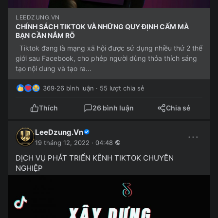
LEEDZUNG.VN
CHÍNH SÁCH TIKTOK VÀ NHỮNG QUY ĐỊNH CẤM MÀ
BẠN CẦN NẮM RÕ
Tiktok đang là mạng xã hội được sử dụng nhiều thứ 2 thế
giới sau Facebook, cho phép người dùng thỏa thích sáng
tạo nội dung và tạo ra...
369
·
26 bình luận · 55 lượt chia sẻ
Thích
26 bình luận
Chia sẻ
LeeDzung.Vn
···
19 tháng 12, 2022 · 04:48
DỊCH VỤ PHÁT TRIỂN KÊNH TIKTOK CHUYÊN
NGHIỆP